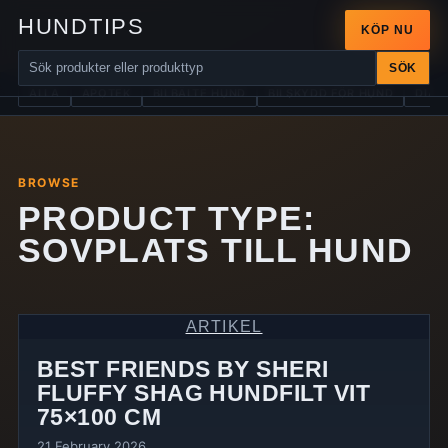
HUNDTIPS
KÖP NU
SÖK
ALLA
APOTEK
BILBÄLTE HUND
BILSKYDD FÖR HUND
DIAB
BROWSE
PRODUCT TYPE:
SOVPLATS TILL HUND
ARTIKEL
BEST FRIENDS BY SHERI
FLUFFY SHAG HUNDFILT VIT
75×100 CM
21 February 2026