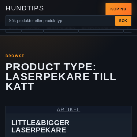
HUNDTIPS
KÖP NU
SÖK
ALLA
APOTEK
BILBÄLTE HUND
BILSKYDD FÖR HUND
DIAB
BROWSE
PRODUCT TYPE:
LASERPEKARE TILL
KATT
ARTIKEL
LITTLE&BIGGER
LASERPEKARE