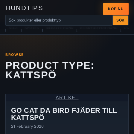
HUNDTIPS
KÖP NU
SÖK
ALLA
APOTEK
BILBÄLTE HUND
BILSKYDD FÖR HUND
DIAB
BROWSE
PRODUCT TYPE:
KATTSPÖ
ARTIKEL
GO CAT DA BIRD FJÄDER TILL
KATTSPÖ
21 February 2026