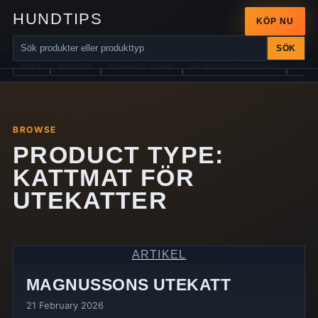
HUNDTIPS
KÖP NU
SÖK
ALLA
APOTEK
BILBÄLTE HUND
BILSKYDD FÖR HUND
DIAB
BROWSE
PRODUCT TYPE:
KATTMAT FÖR
UTEKATTER
ARTIKEL
MAGNUSSONS UTEKATT
21 February 2026