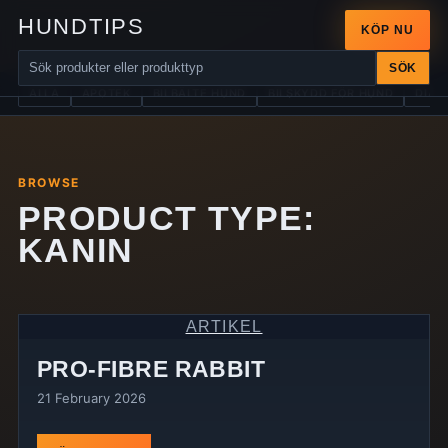
HUNDTIPS
KÖP NU
SÖK
ALLA
APOTEK
BILBÄLTE HUND
BILSKYDD FÖR HUND
DIAB
BROWSE
PRODUCT TYPE:
KANIN
ARTIKEL
PRO-FIBRE RABBIT
21 February 2026