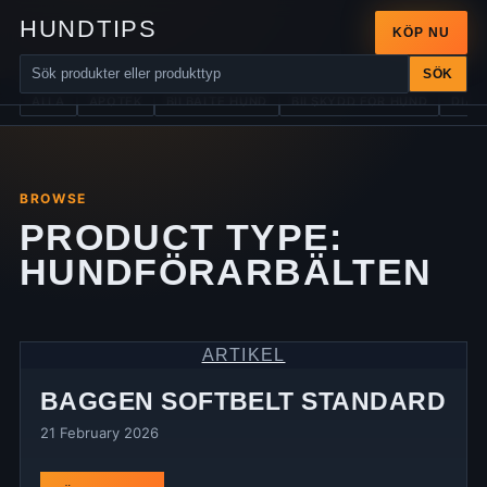
HUNDTIPS
KÖP NU
SÖK
ALLA
APOTEK
BILBÄLTE HUND
BILSKYDD FÖR HUND
DIAB
BROWSE
PRODUCT TYPE:
HUNDFÖRARBÄLTEN
ARTIKEL
BAGGEN SOFTBELT STANDARD
21 February 2026