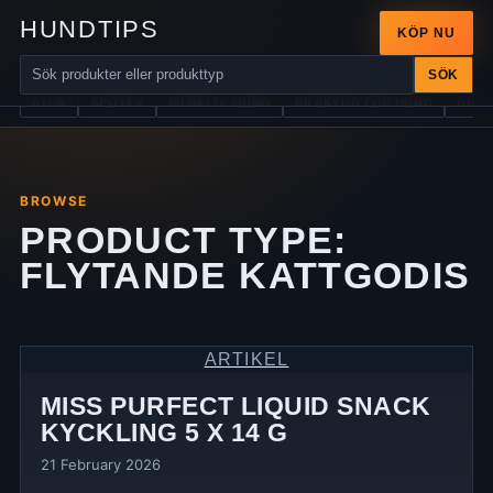
HUNDTIPS
KÖP NU
SÖK
ALLA
APOTEK
BILBÄLTE HUND
BILSKYDD FÖR HUND
DIAB
BROWSE
PRODUCT TYPE:
FLYTANDE KATTGODIS
ARTIKEL
MISS PURFECT LIQUID SNACK
KYCKLING 5 X 14 G
21 February 2026