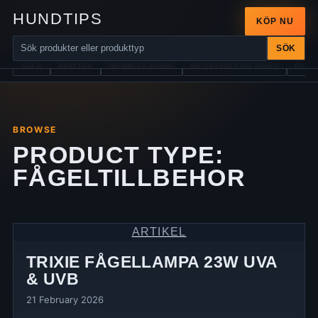
HUNDTIPS
KÖP NU
SÖK
ALLA
APOTEK
BILBÄLTE HUND
BILSKYDD FÖR HUND
DIAB
BROWSE
PRODUCT TYPE:
FÅGELTILLBEHOR
ARTIKEL
TRIXIE FÅGELLAMPA 23W UVA
& UVB
21 February 2026