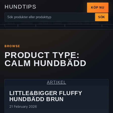
HUNDTIPS
KÖP NU
SÖK
ALLA
APOTEK
BILBÄLTE HUND
BILSKYDD FÖR HUND
DIAB
BROWSE
PRODUCT TYPE:
CALM HUNDBÄDD
ARTIKEL
LITTLE&BIGGER FLUFFY
HUNDBÄDD BRUN
21 February 2026