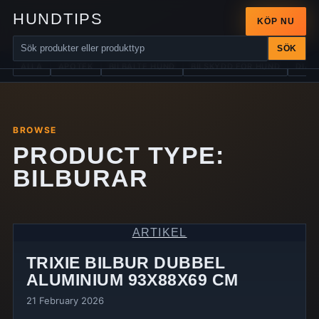
HUNDTIPS
KÖP NU
SÖK
ALLA
APOTEK
BILBÄLTE HUND
BILSKYDD FÖR HUND
DIAB
BROWSE
PRODUCT TYPE:
BILBURAR
ARTIKEL
TRIXIE BILBUR DUBBEL
ALUMINIUM 93X88X69 CM
21 February 2026