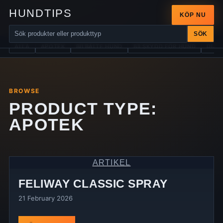
HUNDTIPS
KÖP NU
SÖK
ALLA
APOTEK
BILBÄLTE HUND
BILSKYDD FÖR HUND
DIAB
BROWSE
PRODUCT TYPE:
APOTEK
ARTIKEL
FELIWAY CLASSIC SPRAY
21 February 2026