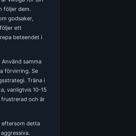
h följer dem.
som godsaker,
öljer ett
repa beteendet i
ng. Använd samma
 förvirring. Se
gsstrategi. Träna i
, vanligtvis 10-15
r frustrerad och är
g eftersom detta
 aggressiva.