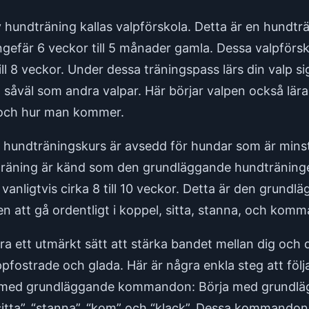
 hundträning kallas valpförskola. Detta är en hundt
ngefär 6 veckor till 5 månader gamla. Dessa valpförsko
ill 8 veckor. Under dessa träningspass lärs din valp 
åväl som andra valpar. Här börjar valpen också lära s
 och hur man kommer.
 hundträningskurs är avsedd för hundar som är mins
räning är känd som den grundläggande hundträninge
 vanligtvis cirka 8 till 10 veckor. Detta är den grund
en att gå ordentligt i koppel, sitta, stanna, och komm
a ett utmärkt sätt att stärka bandet mellan dig och d
luppfostrade och glada. Här är några enkla steg att följ
a med grundläggande kommandon: Börja med grundl
ta”, “stanna”, “kom” och “klack”. Dessa kommandon ä