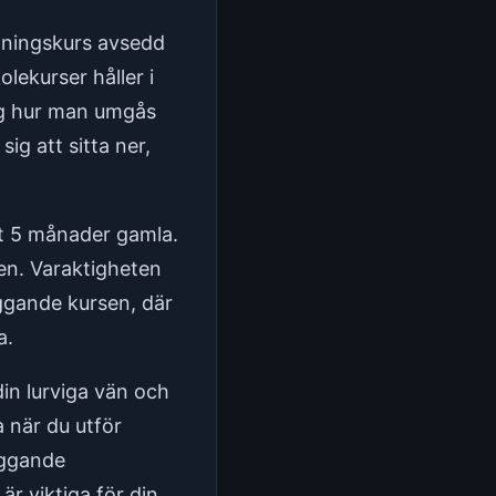
räningskurs avsedd
lekurser håller i
sig hur man umgås
ig att sitta ner,
t 5 månader gamla.
n. Varaktigheten
läggande kursen, där
a.
in lurviga vän och
a när du utför
äggande
r viktiga för din