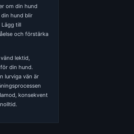
ker om din hund
din hund blir
ägg till
ståelse och förstärka
nvänd lektid,
för din hund.
n lurviga vän är
räningsprocessen
tålamod, konsekvent
olltid.