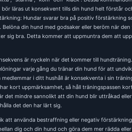
ör läras ut konsekvent tills din hund helt förstår oc
tärkning: Hundar svarar bra på positiv förstärkning 
 Belöna din hund med godsaker eller beröm när den f
er sig bra. Detta kommer att uppmuntra dem att upp
nsekvens är nyckeln när det kommer till hundträni
ingar varje gång du tränar din hund för att undvika
la medlemmar i ditt hushåll är konsekventa i sin tränin
har kort uppmärksamhet, så håll träningspassen korta
är det mindre sannolikt att din hund blir uttråkad elle
ålla det den har lärt sig.
ik att använda bestraffning eller negativ förstärknin
ellan dig och din hund och göra dem mer rädda eller