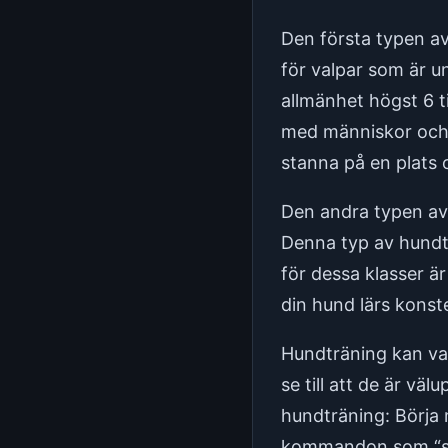
Den första typen av
för valpar som är u
allmänhet högst 6 t
med människor och s
stanna på en plats
Den andra typen av
Denna typ av hundt
för dessa klasser är
din hund lärs konst
Hundträning kan var
se till att de är vä
hundträning: Börj
kommandon som “sit