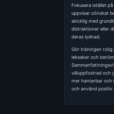
Fokusera istället p
uppvisar oönskat be
skicklig med grund
distraktioner eller 
deras lydnad.
Gör träningen rolig:
leksaker och beröm 
Sammanfattningsvis ä
väluppfostrad och g
mer hanterbar och 
och använd positiv f