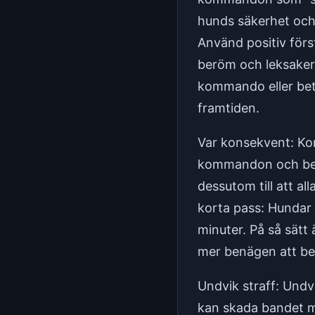
hunds säkerhet och b
Använd positiv förs
beröm och leksaker.
kommando eller bet
framtiden.
Var konsekvent: Ko
kommandon och belön
dessutom till att al
korta pass: Hundar 
minuter. På så sätt 
mer benägen att beh
Undvik straff: Undv
kan skada bandet m