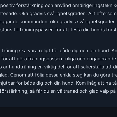
å positiv förstärkning och använd omdirigeringstekni
teende. Öka gradvis svårighetsgraden: Allt eftersom 
läggande kommandon, öka gradvis svårighetsgraden. L
distans till träningspassen för att testa din hunds för
 Träning ska vara roligt för både dig och din hund. A
för att göra träningspassen roliga och engagerande 
r hundträning en viktig del för att säkerställa att di
lad. Genom att följa dessa enkla steg kan du göra t
njutbar för både dig och din hund. Kom ihåg att ha 
örstärkning, så får du en vältränad och glad valp på n