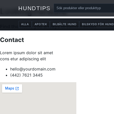
HUNDTIPS
Looking Forward
ALLA
APOTEK
BILBÄLTE HUND
BILSKYDD FÖR HUND
Find the home you always dreamed about
Contact
Lorem ipsum dolor sit amet
cons etur adipiscing elit
hello@yourdomain.com
(442) 7621 3445